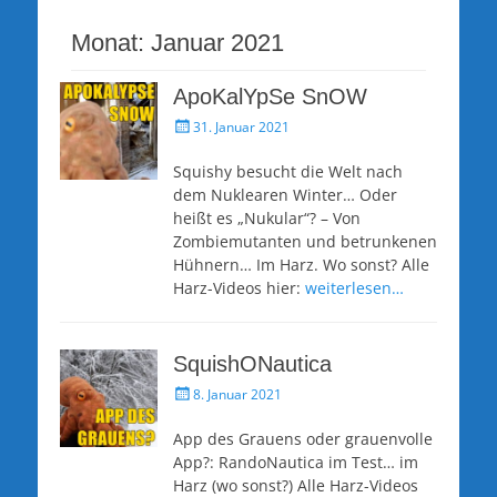
Monat:
Januar 2021
ApoKalYpSe SnOW
Veröffentlicht
31. Januar 2021
am
Squishy besucht die Welt nach
dem Nuklearen Winter… Oder
heißt es „Nukular“? – Von
Zombiemutanten und betrunkenen
Hühnern… Im Harz. Wo sonst? Alle
Harz-Videos hier:
weiterlesen…
SquishONautica
Veröffentlicht
8. Januar 2021
am
App des Grauens oder grauenvolle
App?: RandoNautica im Test… im
Harz (wo sonst?) Alle Harz-Videos