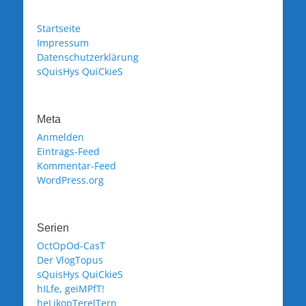
Startseite
Impressum
Datenschutzerklärung
sQuisHys QuiCkieS
Meta
Anmelden
Eintrags-Feed
Kommentar-Feed
WordPress.org
Serien
OctOpOd-CasT
Der VlogTopus
sQuisHys QuiCkieS
hILfe, geiMPfT!
heLikopTerelTern