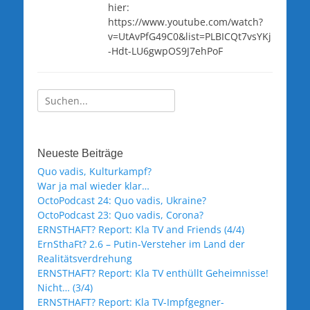
hier:
https://www.youtube.com/watch?
v=UtAvPfG49C0&list=PLBICQt7vsYKj
-Hdt-LU6gwpOS9J7ehPoF
Suche
nach:
Neueste Beiträge
Quo vadis, Kulturkampf?
War ja mal wieder klar…
OctoPodcast 24: Quo vadis, Ukraine?
OctoPodcast 23: Quo vadis, Corona?
ERNSTHAFT? Report: Kla TV and Friends (4/4)
ErnSthaFt? 2.6 – Putin-Versteher im Land der
Realitätsverdrehung
ERNSTHAFT? Report: Kla TV enthüllt Geheimnisse!
Nicht… (3/4)
ERNSTHAFT? Report: Kla TV-Impfgegner-