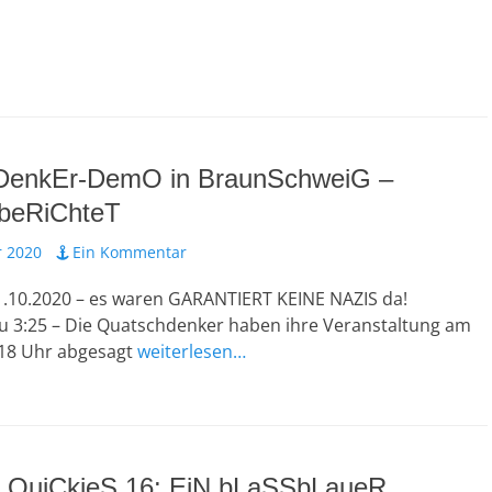
DenkEr-DemO in BraunSchweiG –
beRiChteT
 2020
Ein Kommentar
10.2020 – es waren GARANTIERT KEINE NAZIS da!
 3:25 – Die Quatschdenker haben ihre Veranstaltung am
:18 Uhr abgesagt
weiterlesen…
 QuiCkieS 16: EiN bLaSSbLaueR