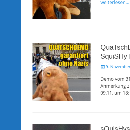
weiterlesen…
QuaTsch
SquiSHy 
Veröffentlicht
9. November
am
Demo vom 31.
Anmerkung zu
09.11. um 18
sQuisHys