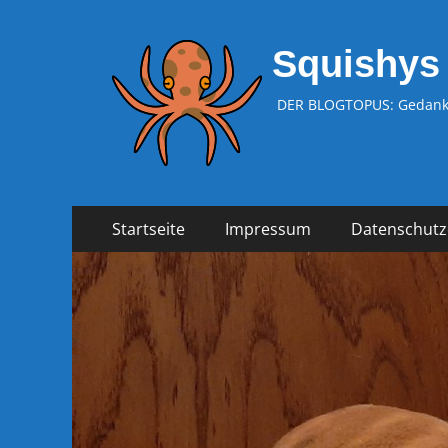
Squishys
DER BLOGTOPUS: Gedanke
Zum
Primäres
Startseite
Impressum
Datenschutz
Inhalt
Menü
springen