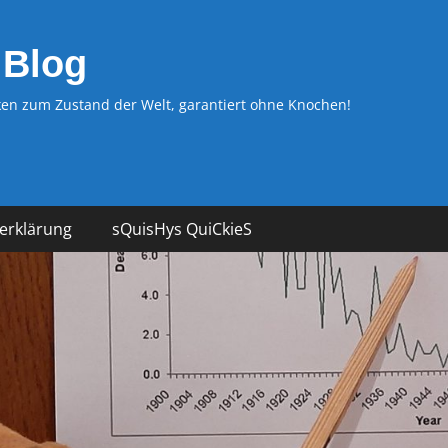
 Blog
n zum Zustand der Welt, garantiert ohne Knochen!
erklärung
sQuisHys QuiCkieS