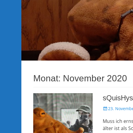
Monat:
November 2020
sQuisHys
Veröffentlicht
23. Novemb
am
Muss ich erns
älter ist als 