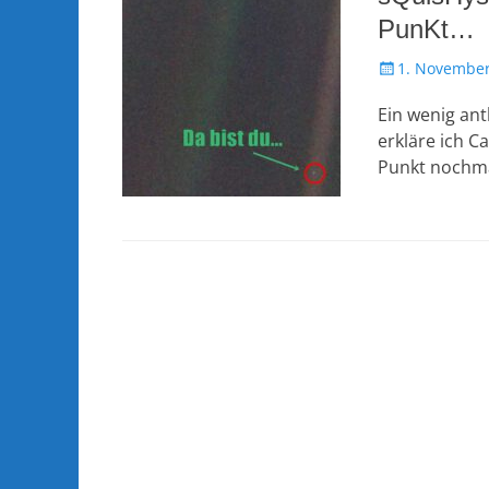
PunKt…
Veröffentlicht
1. November
am
Ein wenig ant
erkläre ich C
Punkt nochma