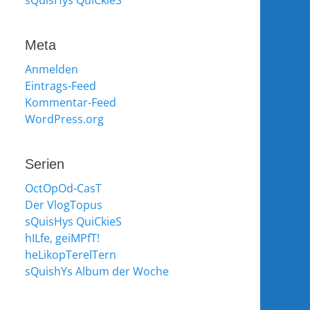
sQuisHys QuiCkieS
Meta
Anmelden
Eintrags-Feed
Kommentar-Feed
WordPress.org
Serien
OctOpOd-CasT
Der VlogTopus
sQuisHys QuiCkieS
hILfe, geiMPfT!
heLikopTerelTern
sQuishYs Album der Woche