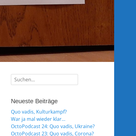
Suche
nach:
Neueste Beiträge
Quo vadis, Kulturkampf?
War ja mal wieder klar…
OctoPodcast 24: Quo vadis, Ukraine?
OctoPodcast 23: Quo vadis, Corona?