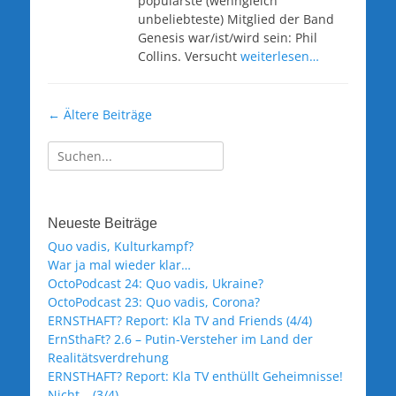
populärste (wenngleich
unbeliebteste) Mitglied der Band
Genesis war/ist/wird sein: Phil
Collins. Versucht
weiterlesen…
Beitragsnavigation
←
Ältere Beiträge
Suche
nach:
Neueste Beiträge
Quo vadis, Kulturkampf?
War ja mal wieder klar…
OctoPodcast 24: Quo vadis, Ukraine?
OctoPodcast 23: Quo vadis, Corona?
ERNSTHAFT? Report: Kla TV and Friends (4/4)
ErnSthaFt? 2.6 – Putin-Versteher im Land der
Realitätsverdrehung
ERNSTHAFT? Report: Kla TV enthüllt Geheimnisse!
Nicht… (3/4)