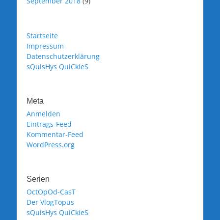
September 2018
(9)
Startseite
Impressum
Datenschutzerklärung
sQuisHys QuiCkieS
Meta
Anmelden
Eintrags-Feed
Kommentar-Feed
WordPress.org
Serien
OctOpOd-CasT
Der VlogTopus
sQuisHys QuiCkieS