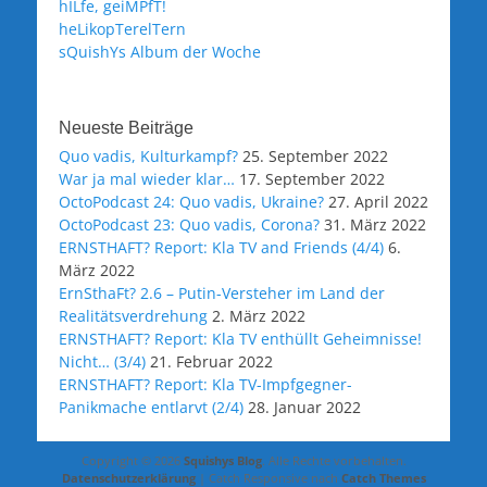
hILfe, geiMPfT!
heLikopTerelTern
sQuishYs Album der Woche
Neueste Beiträge
Quo vadis, Kulturkampf?
25. September 2022
War ja mal wieder klar…
17. September 2022
OctoPodcast 24: Quo vadis, Ukraine?
27. April 2022
OctoPodcast 23: Quo vadis, Corona?
31. März 2022
ERNSTHAFT? Report: Kla TV and Friends (4/4)
6.
März 2022
ErnSthaFt? 2.6 – Putin-Versteher im Land der
Realitätsverdrehung
2. März 2022
ERNSTHAFT? Report: Kla TV enthüllt Geheimnisse!
Nicht… (3/4)
21. Februar 2022
ERNSTHAFT? Report: Kla TV-Impfgegner-
Panikmache entlarvt (2/4)
28. Januar 2022
Copyright © 2026
Squishys Blog
. Alle Rechte vorbehalten.
Datenschutzerklärung
| Catch Responsive nach
Catch Themes