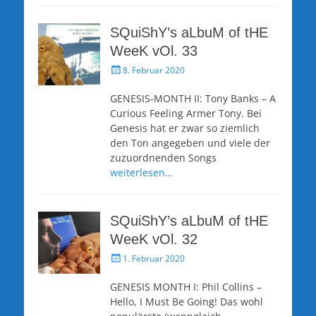
SQuiShY’s aLbuM of tHE
WeeK vOl. 33
Veröffentlicht
8. Februar 2020
am
GENESIS-MONTH II: Tony Banks – A
Curious Feeling Armer Tony. Bei
Genesis hat er zwar so ziemlich
den Ton angegeben und viele der
zuzuordnenden Songs
weiterlesen…
SQuiShY’s aLbuM of tHE
WeeK vOl. 32
Veröffentlicht
1. Februar 2020
am
GENESIS MONTH I: Phil Collins –
Hello, I Must Be Going! Das wohl