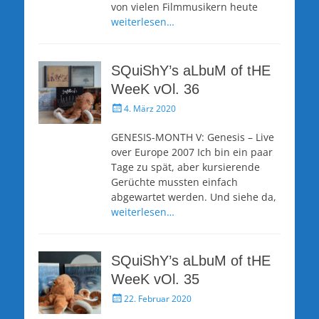
von vielen Filmmusikern heute
weiterlesen…
SQuiShY’s aLbuM of tHE
WeeK vOl. 36
Veröffentlicht
4. März 2020
am
GENESIS-MONTH V: Genesis – Live
over Europe 2007 Ich bin ein paar
Tage zu spät, aber kursierende
Gerüchte mussten einfach
abgewartet werden. Und siehe da,
weiterlesen…
SQuiShY’s aLbuM of tHE
WeeK vOl. 35
Veröffentlicht
22. Februar 2020
am