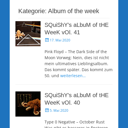
Kategorie:
Album of the week
SQuiShY’s aLbuM of tHE
WeeK vOl. 41
Veröffentlicht
17. Mai 2020
am
Pink Floyd – The Dark Side of the
Moon Vorweg: Nein, dies ist nicht
mein ultimatives Lieblingsalbum.
Das kommt später. Das kommt zum
50. und
weiterlesen…
SQuiShY’s aLbuM of tHE
WeeK vOl. 40
Veröffentlicht
5. Mai 2020
am
Type 0 Negative – October Rust
Was gibt es besseres in finsteren