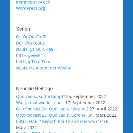
Kommentar-Feed
WordPress.org
Serien
OctOpOd-CasT
Der VlogTopus
sQuisHys QuiCkieS
hILfe, geiMPfT!
heLikopTerelTern
sQuishYs Album der Woche
Neueste Beiträge
Quo vadis, Kulturkampf?
25. September 2022
War ja mal wieder klar…
17. September 2022
OctoPodcast 24: Quo vadis, Ukraine?
27. April 2022
OctoPodcast 23: Quo vadis, Corona?
31. März 2022
ERNSTHAFT? Report: Kla TV and Friends (4/4)
6.
März 2022