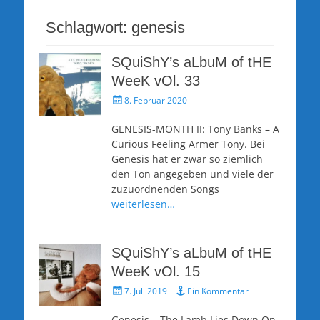
Schlagwort:
genesis
SQuiShY’s aLbuM of tHE
WeeK vOl. 33
Veröffentlicht
8. Februar 2020
am
GENESIS-MONTH II: Tony Banks – A
Curious Feeling Armer Tony. Bei
Genesis hat er zwar so ziemlich
den Ton angegeben und viele der
zuzuordnenden Songs
weiterlesen…
SQuiShY’s aLbuM of tHE
WeeK vOl. 15
Veröffentlicht
7. Juli 2019
Ein Kommentar
am
Genesis – The Lamb Lies Down On