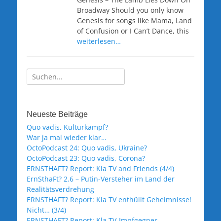
Broadway Should you only know
Genesis for songs like Mama, Land
of Confusion or I Can’t Dance, this
weiterlesen…
Suche
nach:
Neueste Beiträge
Quo vadis, Kulturkampf?
War ja mal wieder klar…
OctoPodcast 24: Quo vadis, Ukraine?
OctoPodcast 23: Quo vadis, Corona?
ERNSTHAFT? Report: Kla TV and Friends (4/4)
ErnSthaFt? 2.6 – Putin-Versteher im Land der
Realitätsverdrehung
ERNSTHAFT? Report: Kla TV enthüllt Geheimnisse!
Nicht… (3/4)
ERNSTHAFT? Report: Kla TV-Impfgegner-