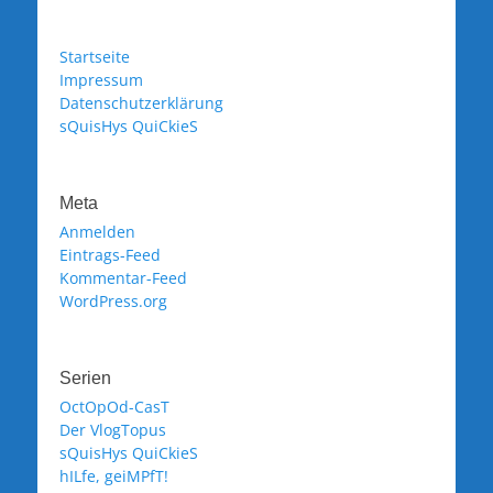
Startseite
Impressum
Datenschutzerklärung
sQuisHys QuiCkieS
Meta
Anmelden
Eintrags-Feed
Kommentar-Feed
WordPress.org
Serien
OctOpOd-CasT
Der VlogTopus
sQuisHys QuiCkieS
hILfe, geiMPfT!