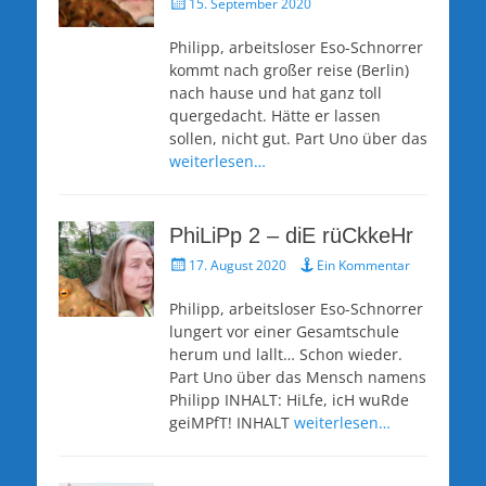
Veröffentlicht
15. September 2020
am
Philipp, arbeitsloser Eso-Schnorrer
kommt nach großer reise (Berlin)
nach hause und hat ganz toll
quergedacht. Hätte er lassen
sollen, nicht gut. Part Uno über das
weiterlesen…
PhiLiPp 2 – diE rüCkkeHr
Veröffentlicht
17. August 2020
Ein Kommentar
am
Philipp, arbeitsloser Eso-Schnorrer
lungert vor einer Gesamtschule
herum und lallt… Schon wieder.
Part Uno über das Mensch namens
Philipp INHALT: HiLfe, icH wuRde
geiMPfT! INHALT
weiterlesen…