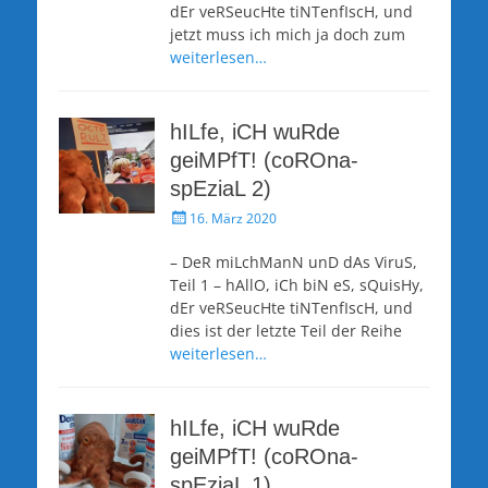
dEr veRSeucHte tiNTenfIscH, und
jetzt muss ich mich ja doch zum
weiterlesen…
hILfe, iCH wuRde
geiMPfT! (coROna-
spEziaL 2)
Veröffentlicht
16. März 2020
am
– DeR miLchManN unD dAs ViruS,
Teil 1 – hAllO, iCh biN eS, sQuisHy,
dEr veRSeucHte tiNTenfIscH, und
dies ist der letzte Teil der Reihe
weiterlesen…
hILfe, iCH wuRde
geiMPfT! (coROna-
spEziaL 1)