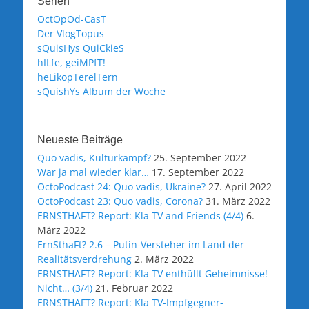
Serien
OctOpOd-CasT
Der VlogTopus
sQuisHys QuiCkieS
hILfe, geiMPfT!
heLikopTerelTern
sQuishYs Album der Woche
Neueste Beiträge
Quo vadis, Kulturkampf?
25. September 2022
War ja mal wieder klar…
17. September 2022
OctoPodcast 24: Quo vadis, Ukraine?
27. April 2022
OctoPodcast 23: Quo vadis, Corona?
31. März 2022
ERNSTHAFT? Report: Kla TV and Friends (4/4)
6.
März 2022
ErnSthaFt? 2.6 – Putin-Versteher im Land der
Realitätsverdrehung
2. März 2022
ERNSTHAFT? Report: Kla TV enthüllt Geheimnisse!
Nicht… (3/4)
21. Februar 2022
ERNSTHAFT? Report: Kla TV-Impfgegner-