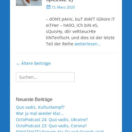
Veröffentlicht
15. März 2020
am
– dON’t pAnIc, buT doN’T iGNore iT
eiTHer – hAllO, iCh biN eS,
sQuisHy, dEr veRSeucHte
tiNTenfIscH, und dies ist der letzte
Teil der Reihe
weiterlesen…
Beitragsnavigation
←
Ältere Beiträge
Suche
nach:
Neueste Beiträge
Quo vadis, Kulturkampf?
War ja mal wieder klar…
OctoPodcast 24: Quo vadis, Ukraine?
OctoPodcast 23: Quo vadis, Corona?
ERNSTHAFT? Report: Kla TV and Friends (4/4)