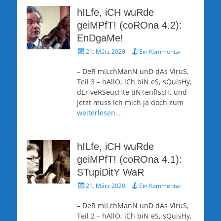
hILfe, iCH wuRde
geiMPfT! (coROna 4.2):
EnDgaMe!
Veröffentlicht
21. März 2020
Ein Kommentar
am
– DeR miLchManN unD dAs ViruS,
Teil 3 – hAllO, iCh biN eS, sQuisHy,
dEr veRSeucHte tiNTenfIscH, und
jetzt muss ich mich ja doch zum
weiterlesen…
hILfe, iCH wuRde
geiMPfT! (coROna 4.1):
STupiDitY WaR
Veröffentlicht
21. März 2020
Ein Kommentar
am
– DeR miLchManN unD dAs ViruS,
Teil 2 – hAllO, iCh biN eS, sQuisHy,