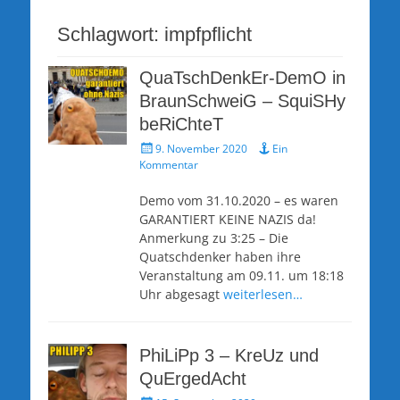
Schlagwort:
impfpflicht
QuaTschDenkEr-DemO in
BraunSchweiG – SquiSHy
beRiChteT
Veröffentlicht
9. November 2020
Ein
am
Kommentar
Demo vom 31.10.2020 – es waren
GARANTIERT KEINE NAZIS da!
Anmerkung zu 3:25 – Die
Quatschdenker haben ihre
Veranstaltung am 09.11. um 18:18
Uhr abgesagt
weiterlesen…
PhiLiPp 3 – KreUz und
QuErgedAcht