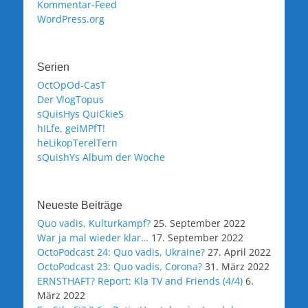
Kommentar-Feed
WordPress.org
Serien
OctOpOd-CasT
Der VlogTopus
sQuisHys QuiCkieS
hILfe, geiMPfT!
heLikopTerelTern
sQuishYs Album der Woche
Neueste Beiträge
Quo vadis, Kulturkampf?
25. September 2022
War ja mal wieder klar…
17. September 2022
OctoPodcast 24: Quo vadis, Ukraine?
27. April 2022
OctoPodcast 23: Quo vadis, Corona?
31. März 2022
ERNSTHAFT? Report: Kla TV and Friends (4/4)
6.
März 2022