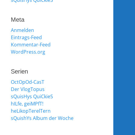
sQuisHys QuiCkieS
Meta
Anmelden
Eintrags-Feed
Kommentar-Feed
WordPress.org
Serien
OctOpOd-CasT
Der VlogTopus
sQuisHys QuiCkieS
hILfe, geiMPfT!
heLikopTerelTern
sQuishYs Album der Woche