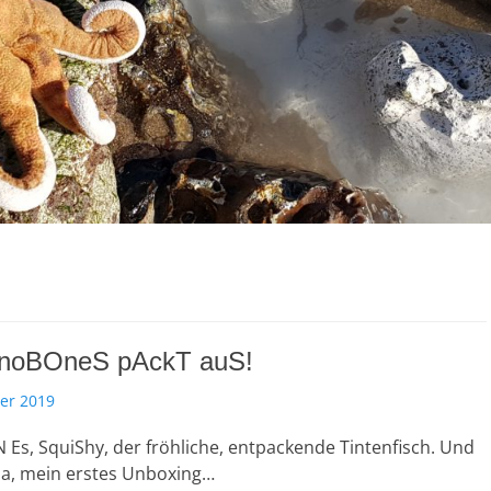
 noBOneS pAckT auS!
er 2019
N Es, SquiShy, der fröhliche, entpackende Tintenfisch. Und
da, mein erstes Unboxing…