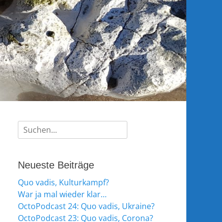
Suche
nach:
Neueste Beiträge
Quo vadis, Kulturkampf?
War ja mal wieder klar…
OctoPodcast 24: Quo vadis, Ukraine?
OctoPodcast 23: Quo vadis, Corona?