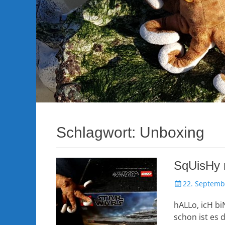
Schlagwort:
Unboxing
SqUisHy
Veröffentlicht
22. Septemb
am
hALLo, icH bi
schon ist es 