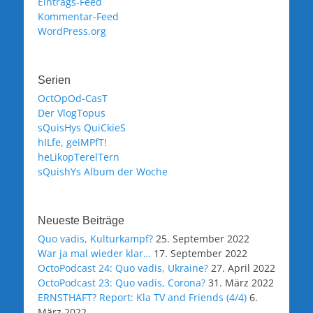
Eintrags-Feed
Kommentar-Feed
WordPress.org
Serien
OctOpOd-CasT
Der VlogTopus
sQuisHys QuiCkieS
hILfe, geiMPfT!
heLikopTerelTern
sQuishYs Album der Woche
Neueste Beiträge
Quo vadis, Kulturkampf?
25. September 2022
War ja mal wieder klar…
17. September 2022
OctoPodcast 24: Quo vadis, Ukraine?
27. April 2022
OctoPodcast 23: Quo vadis, Corona?
31. März 2022
ERNSTHAFT? Report: Kla TV and Friends (4/4)
6.
März 2022