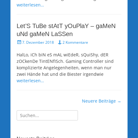
weiterlesen…
Let’S TuBe stAtT yOuPlaY – gaMeN
uNd gaMeN LaSSen
Veröffentlicht
7. Dezember 2018
2 Kommentare
am
HalLo, iCh biN eS mAL wiEdeR, sQuiShy, dER
zOCkenDe TintENfISch. Gaming Controller sind
komplizierte Angelegenheiten, wenn man nur
zwei Hände hat und die Biester irgendwie
weiterlesen…
Beitragsnavigation
Neuere Beiträge
→
Suche
nach: