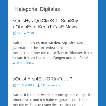
Kategorie:
Digitales
sQuisHys QuiCkieS 1: SquiShy
nObonEs erKennT FakE News
Veröffentlicht
29. Juni 2019
am
HalLo, iCh biN eS maL wiEdeR, SqUIshY, DeR
JOUrnaListiSche TinTenfISch. Bei meinen
Recherchen über die Naturfilzer (Helikoptereltern
II) kam ich am Thema Impfungen und Impfkritik
weiterlesen…
sQuishY spIElt fORtniTe… ?
Veröffentlicht
10. Mai 2019
5 Kommentare
am
HaLLo, iCh BIn eS wiEdeR, sQuisHy, dEr vERspIElte
tInteNFiscH, und ich habe es getan – ja, ich habe
mir die wichtigste Frage des Daseins gestellt: