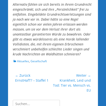
Alternativ fühlen sie sich bereits in ihrem Grundrecht
eingeschränkt, sich und ihre „Persönlichkeit“ frei zu
entfalten. Eingebildete Grundrechtsverletzungen sind
ja nach wie vor in. Dabei hätte so eine Regel
eigentlich schon vor vielen Jahren erlassen werden
müssen, um sie vor dem Verlust ihrer dort als
unantastbar garantierten Würde zu bewahren. Oder
gibt es etwas würdeloseres als eine Horde lallender
Vollidioten, die, mit ihrem eigenen Erbrochenen
verschmiert unbeholfen schlechte Lieder singen und
krude Nachrichten an Waldhütten schmieren?
Kategorien
Aktuelles
,
Gesellschaft
Beitragsnavigation
← Zurück
Weiter →
Vorheriger
Nächster
ErnstHafT? – Staffel 1
Krankheit, Leid und
Beitrag:
Beitrag:
Tod: Tier vs. Mensch vs.
EU
Suche