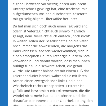
eigene Ehewesen vor vierzig Jahren aus ihrem
Untergeschoss gewürgt hat, eine trockene, mit
aufgedunsenen Rosinen durchsetzte Käsetorte
mit gruselig-öligem Filterkaffee herunter.
Da hat man sich doch auch einen Tag verdient,
oder? Ist Vatertag nicht auch sinnvoll? Ehrlich
gesagt, nein. Vielleicht auch einfach „noch nicht“.
In weiten Teilen der Gesellschaft sind die Väter
noch immer die abwesenden, die morgens das
Haus verlassen, abends wiederkommen, sich in
einen amorphen Haufen Lethargie auf dem Sofa
verwandeln und darauf warten, dass man ihnen
huldigt für all die schwere Arbeit, die getan
wurde. Die Mutter balanciert mit einem Fuß das
Feierabend-Bier herbei, während sie mit ihren
Armen einen Zwergschisser links und einen
Wäschekorb rechts transportiert. Ersterer ist
gefüllt und beschmiert mit Exkrementen, die die
Windel nicht mehr hat halten können und die
darauf an der Innenseite der Oberbekleidung den
Weg aus dem Kragen im Nacken gesucht haben.