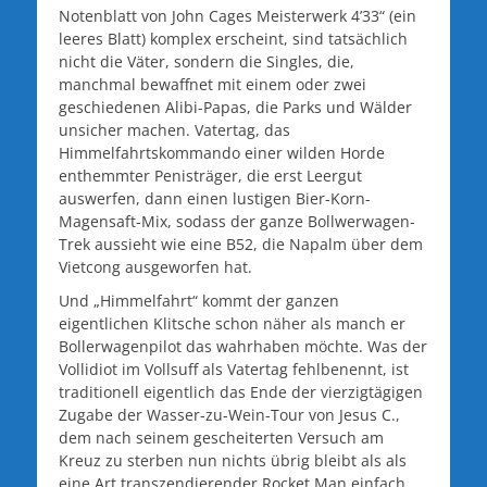
Notenblatt von John Cages Meisterwerk 4’33“ (ein
leeres Blatt) komplex erscheint, sind tatsächlich
nicht die Väter, sondern die Singles, die,
manchmal bewaffnet mit einem oder zwei
geschiedenen Alibi-Papas, die Parks und Wälder
unsicher machen. Vatertag, das
Himmelfahrtskommando einer wilden Horde
enthemmter Penisträger, die erst Leergut
auswerfen, dann einen lustigen Bier-Korn-
Magensaft-Mix, sodass der ganze Bollwerwagen-
Trek aussieht wie eine B52, die Napalm über dem
Vietcong ausgeworfen hat.
Und „Himmelfahrt“ kommt der ganzen
eigentlichen Klitsche schon näher als manch er
Bollerwagenpilot das wahrhaben möchte. Was der
Vollidiot im Vollsuff als Vatertag fehlbenennt, ist
traditionell eigentlich das Ende der vierzigtägigen
Zugabe der Wasser-zu-Wein-Tour von Jesus C.,
dem nach seinem gescheiterten Versuch am
Kreuz zu sterben nun nichts übrig bleibt als als
eine Art transzendierender Rocket Man einfach