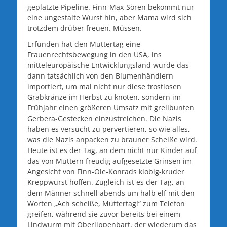
geplatzte Pipeline. Finn-Max-Sören bekommt nur
eine ungestalte Wurst hin, aber Mama wird sich
trotzdem drüber freuen. Müssen.
Erfunden hat den Muttertag eine
Frauenrechtsbewegung in den USA, ins
mitteleuropäische Entwicklungsland wurde das
dann tatsächlich von den Blumenhändlern
importiert, um mal nicht nur diese trostlosen
Grabkränze im Herbst zu knoten, sondern im
Frühjahr einen größeren Umsatz mit grellbunten
Gerbera-Gestecken einzustreichen. Die Nazis
haben es versucht zu pervertieren, so wie alles,
was die Nazis anpacken zu brauner Scheiße wird.
Heute ist es der Tag, an dem nicht nur Kinder auf
das von Muttern freudig aufgesetzte Grinsen im
Angesicht von Finn-Ole-Konrads klobig-kruder
Kreppwurst hoffen. Zugleich ist es der Tag, an
dem Männer schnell abends um halb elf mit den
Worten „Ach scheiße, Muttertag!“ zum Telefon
greifen, während sie zuvor bereits bei einem
Lindwurm mit Oberlippenbart, der wiederum das