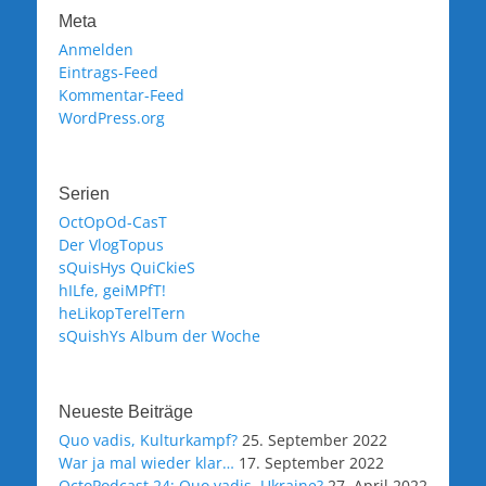
Meta
Anmelden
Eintrags-Feed
Kommentar-Feed
WordPress.org
Serien
OctOpOd-CasT
Der VlogTopus
sQuisHys QuiCkieS
hILfe, geiMPfT!
heLikopTerelTern
sQuishYs Album der Woche
Neueste Beiträge
Quo vadis, Kulturkampf?
25. September 2022
War ja mal wieder klar…
17. September 2022
OctoPodcast 24: Quo vadis, Ukraine?
27. April 2022