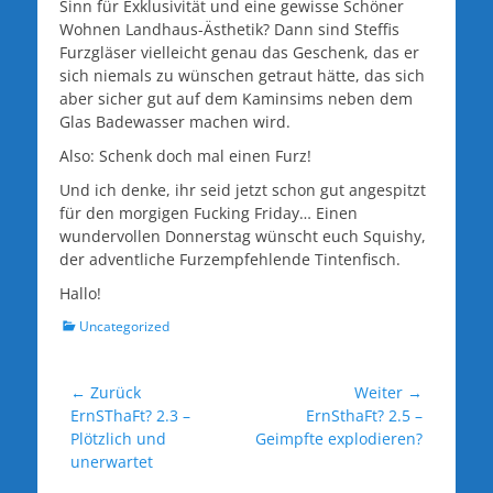
Sinn für Exklusivität und eine gewisse Schöner
Wohnen Landhaus-Ästhetik? Dann sind Steffis
Furzgläser vielleicht genau das Geschenk, das er
sich niemals zu wünschen getraut hätte, das sich
aber sicher gut auf dem Kaminsims neben dem
Glas Badewasser machen wird.
Also: Schenk doch mal einen Furz!
Und ich denke, ihr seid jetzt schon gut angespitzt
für den morgigen Fucking Friday… Einen
wundervollen Donnerstag wünscht euch Squishy,
der adventliche Furzempfehlende Tintenfisch.
Hallo!
Kategorien
Uncategorized
Beitragsnavigation
← Zurück
Weiter →
Vorheriger
Nächster
ErnSThaFt? 2.3 –
ErnSthaFt? 2.5 –
Beitrag:
Beitrag:
Plötzlich und
Geimpfte explodieren?
unerwartet