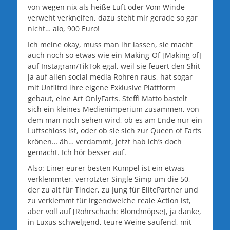
von wegen nix als heiße Luft oder Vom Winde
verweht verkneifen, dazu steht mir gerade so gar
nicht… alo, 900 Euro!
Ich meine okay, muss man ihr lassen, sie macht
auch noch so etwas wie ein Making-Of [Making of]
auf Instagram/TikTok egal, weil sie feuert den Shit
ja auf allen social media Rohren raus, hat sogar
mit Unfiltrd ihre eigene Exklusive Plattform
gebaut, eine Art OnlyFarts. Steffi Matto bastelt
sich ein kleines Medienimperium zusammen, von
dem man noch sehen wird, ob es am Ende nur ein
Luftschloss ist, oder ob sie sich zur Queen of Farts
krönen… äh… verdammt, jetzt hab ich’s doch
gemacht. Ich hör besser auf.
Also: Einer eurer besten Kumpel ist ein etwas
verklemmter, verrotzter Single Simp um die 50,
der zu alt für Tinder, zu Jung für ElitePartner und
zu verklemmt für irgendwelche reale Action ist,
aber voll auf [Rohrschach: Blondmöpse], ja danke,
in Luxus schwelgend, teure Weine saufend, mit