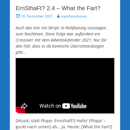
ErnSthaFt? 2.4 – What the Fart?
Veröffentlicht
Autor
16. Dezember 2021
squishynobones
am
Auch das hier ein Skript, in Rohfassung sozusagen,
zum Nachlesen. Diese
Folge war außerdem ein
Crossover mit dem Adventskalender 2021. Nur für
den Fall, dass es da komische Überschneidungen
gibt…
[Musik, statt Plopp: Ernsthaft?] Hallo! [Plopp! –
guckt nach unten] äh… ja. Heute: [What the Fart?]