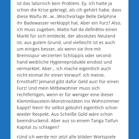
ist das latürnich kein Problem. Ey, ich hatte ja
schon die Krise gekriegt, als cih gehört habe, dass
diese Waifu-W…w…Wischvorlage Belle Delphine
ihr Badewasser verkloppt hat. Aber ein Furz? Also,
ich muss zugeben, Matto hat da defin8itiv einen
Markt für sich entdeckt, der absolutes Neuland
ist, aus gutem Grund, und vielleicht ist es auch
um einiges besser, als wenn sie ihre mit
Bremsspur verzierten Schlüppis oder second-
hand weibliche Hygieneprodukte eindost und
vermarktet. Aber… ich mache eigentlich auch
nicht einmal ihr einen Vorwurf. Ich meine,
Ernsthaft? Jemand gibt dafür Geld aus! Für einen
Furz! Und mein Mitbewohner muss sich
rechtfertigen, wenn er für weniger eine dieser
Klemmbaustein-Monstrositäten ins Wohnzimmer
bappt? Nein! Ihr selbst gebührt eigentlich schon
wieder Respekt. Aus Scheiße Gold wäre schon
beeindruckend. Aber aus so einem Tanga Taifun
Kapital zu schlagen?
rUnd ich werde mir jetzt alle blöden Wortspiele