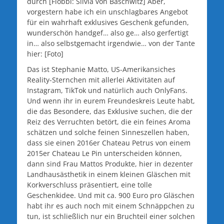
durch [Flöbbl: Silvia von Baschwitz] Aber,
vorgestern habe ich ein unschlagbares Angebot
für ein wahrhaft exklusives Geschenk gefunden,
wunderschön handgef… also ge… also gerfertigt
in… also selbstgemacht irgendwie… von der Tante
hier: [Foto]
Das ist Stephanie Matto, US-Amerikansiches
Reality-Sternchen mit allerlei Aktivitäten auf
Instagram, TikTok und natürlich auch OnlyFans.
Und wenn ihr in eurem Freundeskreis Leute habt,
die das Besondere, das Exklusive suchen, die der
Reiz des Verruchten betört, die ein feines Aroma
schätzen und solche feinen Sinneszellen haben,
dass sie einen 2016er Chateau Petrus von einem
2015er Chateau Le Pin unterscheiden können,
dann sind Frau Mattos Produkte, hier in dezenter
Landhausästhetik in einem kleinen Gläschen mit
Korkverschluss präsentiert, eine tolle
Geschenkidee. Und mit ca. 900 Euro pro Gläschen
habt ihr es auch noch mit einem Schnäppchen zu
tun, ist schließlich nur ein Bruchteil einer solchen