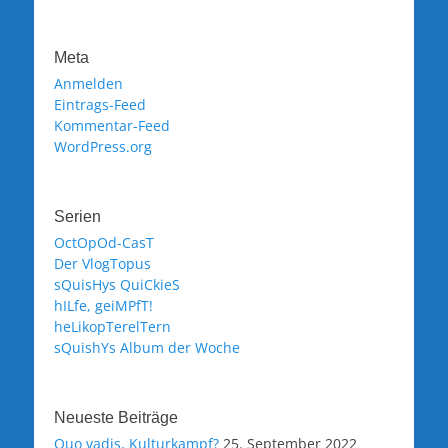
Meta
Anmelden
Eintrags-Feed
Kommentar-Feed
WordPress.org
Serien
OctOpOd-CasT
Der VlogTopus
sQuisHys QuiCkieS
hILfe, geiMPfT!
heLikopTerelTern
sQuishYs Album der Woche
Neueste Beiträge
Quo vadis, Kulturkampf?
25. September 2022