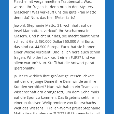
Flasche mit vergammeltem Traubensaft. Was,
werdet ihr fragen ist denn nun in den Mystery-
Gläschen? Was verkauft uns die gute Frau Matto
denn da? Nun, das hier [Peter farts]
Jawohl, Stephanie Matto, 31, wohnhaft auf der
Insel Manhattan, verkauft ihr Arscharoma in
Gläsern. Und nicht nur das, sie macht damit nicht
schlecht Geld: [50.000 Dollar] 50.000 Ami-Euro,
das sind ca. 44.500 Europa-Euro, hat sie binnen
einer Woche verdient. Und ja, ich höre euch schon
fragen: Who the fuck kauft einen FURZ? Und vor
allem warum? Nun, Steffi hat die Antwort parat:
[personality]
Ja, ist es wirklich ihre großartige Persönlichkeit,
mit der die junge Dame ihre Darmwinde an ihre
Kunden verhökert? Nun, wir haben ein Team von
Wissenschaftlern drangesezt, um dem Geheimnis
auf die Spur zu kommen. Das Ergebnis seht ihr in
einer exklusiven Weltpremiere von Rohrschachs
Welt des Wissens: [Trailer+Womit preist Stephanie
Matto ihre Flatulenz an?] TITTEN! [Screenshots mit