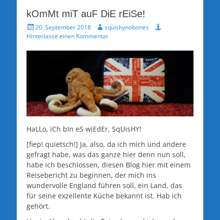
kOmMt miT auF DiE rEiSe!
Veröffentlicht
Autor
20. September 2018
squishynobones
am
Hinterlasse einen Kommentar
HaLLo, iCh bIn eS wiEdEr, SqUisHY!
[fiep! quietsch!] Ja, also, da ich mich und andere
gefragt habe, was das ganze hier denn nun soll,
habe ich beschlossen, diesen Blog hier mit einem
Reisebericht zu beginnen, der mich ins
wundervolle England führen soll, ein Land, das
für seine exzellente Küche bekannt ist. Hab ich
gehört.