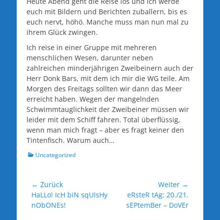
Heute Abend geht die Reise los und ich werde
euch mit Bildern und Berichten zuballern, bis es
euch nervt, höhö. Manche muss man nun mal zu
ihrem Glück zwingen.
Ich reise in einer Gruppe mit mehreren
menschlichen Wesen, darunter neben
zahlreichen minderjährigen Zweibeinern auch der
Herr Donk Bars, mit dem ich mir die WG teile. Am
Morgen des Freitags sollten wir dann das Meer
erreicht haben. Wegen der mangelnden
Schwimmtauglichkeit der Zweibeiner müssen wir
leider mit dem Schiff fahren. Total überflüssig,
wenn man mich fragt – aber es fragt keiner den
Tintenfisch. Warum auch…
Kategorien
Uncategorized
Beitragsnavigation
← Zurück
Weiter →
Vorheriger
Nächster
HaLLo! IcH biN sqUIsHy
eRsteR tAg: 20./21.
Beitrag:
Beitrag:
nObONEs!
sEPtemBer – DoVEr