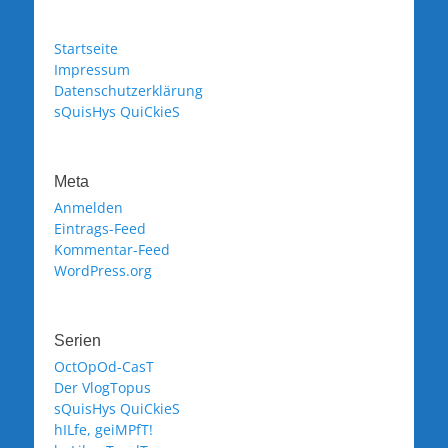
Startseite
Impressum
Datenschutzerklärung
sQuisHys QuiCkieS
Meta
Anmelden
Eintrags-Feed
Kommentar-Feed
WordPress.org
Serien
OctOpOd-CasT
Der VlogTopus
sQuisHys QuiCkieS
hILfe, geiMPfT!