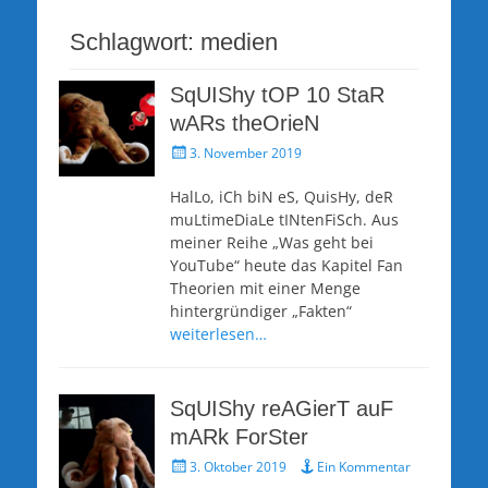
Schlagwort:
medien
SqUIShy tOP 10 StaR
wARs theOrieN
Veröffentlicht
3. November 2019
am
HalLo, iCh biN eS, QuisHy, deR
muLtimeDiaLe tINtenFiSch. Aus
meiner Reihe „Was geht bei
YouTube“ heute das Kapitel Fan
Theorien mit einer Menge
hintergründiger „Fakten“
weiterlesen…
SqUIShy reAGierT auF
mARk ForSter
Veröffentlicht
3. Oktober 2019
Ein Kommentar
am