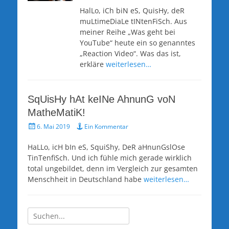
HalLo, iCh biN eS, QuisHy, deR
muLtimeDiaLe tINtenFiSch. Aus
meiner Reihe „Was geht bei
YouTube“ heute ein so genanntes
„Reaction Video“. Was das ist,
erkläre
weiterlesen…
SqUisHy hAt keINe AhnunG voN
MatheMatiK!
Veröffentlicht
6. Mai 2019
Ein Kommentar
am
HaLLo, icH bIn eS, SquiShy, DeR aHnunGslOse
TinTenfiSch. Und ich fühle mich gerade wirklich
total ungebildet, denn im Vergleich zur gesamten
Menschheit in Deutschland habe
weiterlesen…
Suche
nach: