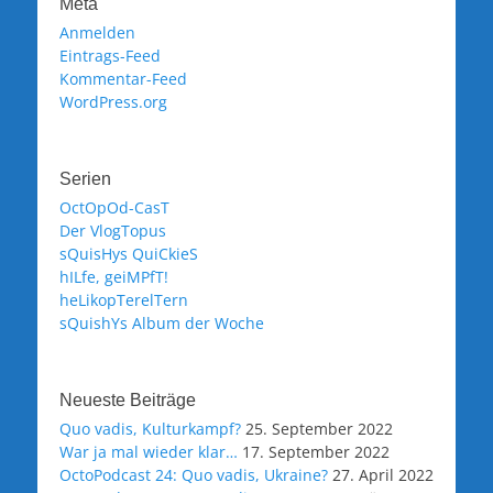
Meta
Anmelden
Eintrags-Feed
Kommentar-Feed
WordPress.org
Serien
OctOpOd-CasT
Der VlogTopus
sQuisHys QuiCkieS
hILfe, geiMPfT!
heLikopTerelTern
sQuishYs Album der Woche
Neueste Beiträge
Quo vadis, Kulturkampf?
25. September 2022
War ja mal wieder klar…
17. September 2022
OctoPodcast 24: Quo vadis, Ukraine?
27. April 2022