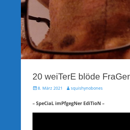
20 weiTerE blöde FraGe
Veröffentlicht
Autor
8. März 2021
squishynobones
am
– SpeCiaL imPfgegNer EdiTioN –