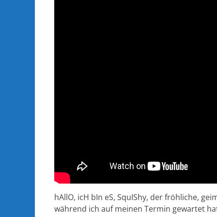
hAllO, icH bIn eS, SquIShy, der fröhliche, gei
während ich auf meinen Termin gewartet ha