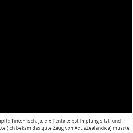
mpfte Tintenfisch. Ja, die Tentakelpst-Impfung sitzt, und
tte (ich bekam das gute Zeug von AquaZealandica) musste