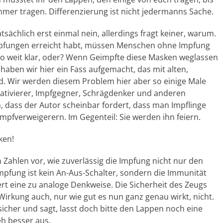
 immer tragen. Differenzierung ist nicht jedermanns Sache.
tsächlich erst einmal nein, allerdings fragt keiner, warum.
mpfungen erreicht habt, müssen Menschen ohne Impfung
o weit klar, oder? Wenn Geimpfte diese Masken weglassen
aben wir hier ein Fass aufgemacht, das mit alten,
and. Wir werden diesem Problem hier aber so einige Male
ativierer, Impfgegner, Schrägdenker und anderen
 dass der Autor scheinbar fordert, dass man Impflinge
Impfverweigerern. Im Gegenteil: Sie werden ihn feiern.
ken!
Zahlen vor, wie zuverlässig die Impfung nicht nur den
mpfung ist kein An-Aus-Schalter, sondern die Immunität
ert eine zu analoge Denkweise. Die Sicherheit des Zeugs
irkung auch, nur wie gut es nun ganz genau wirkt, nicht.
her und sagt, lasst doch bitte den Lappen noch eine
eh besser aus.