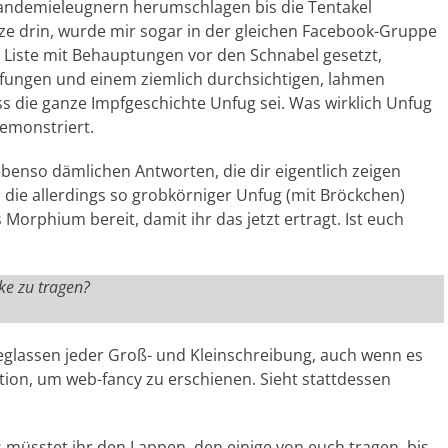
andemieleugnern herumschlagen bis die Tentakel
tze drin, wurde mir sogar in der gleichen Facebook-Gruppe
e Liste mit Behauptungen vor den Schnabel gesetzt,
fungen und einem ziemlich durchsichtigen, lahmen
s die ganze Impfgeschichte Unfug sei. Was wirklich Unfug
demonstriert.
ebenso dämlichen Antworten, die dir eigentlich zeigen
 die allerdings so grobkörniger Unfug (mit Bröckchen)
 Morphium bereit, damit ihr das jetzt ertragt. Ist euch
ke zu tragen?
Weglassen jeder Groß- und Kleinschreibung, auch wenn es
tion, um web-fancy zu erschienen. Sieht stattdessen
ls müsstet ihr den Lappen, den einige von euch tragen, bis