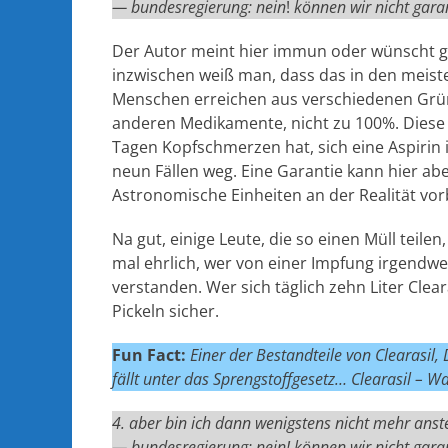
— bundesregierung: nein
!
können wir nicht gara
Der Autor meint hier immun oder wünscht gar
inzwischen weiß man, dass das in den meisten
Menschen erreichen aus verschiedenen Gründ
anderen Medikamente, nicht zu 100%. Diese 
Tagen Kopfschmerzen hat, sich eine Aspirin in
neun Fällen weg. Eine Garantie kann hier ab
Astronomische Einheiten an der Realität vor
Na gut, einige Leute, die so einen Müll teil
mal ehrlich, wer von einer Impfung irgendwe
verstanden. Wer sich täglich zehn Liter Cleara
Pickeln sicher.
Fun Fact:
Einer der Bestandteile von Clearasil
fällt unter das Sprengstoffgesetz… Clearasil 
4. aber bin ich dann wenigstens nicht mehr ans
— bundesregierung: nein! können wir nicht garan