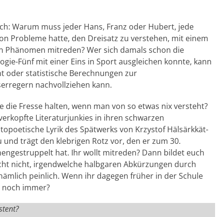
rlich: Warum muss jeder Hans, Franz oder Hubert, jede
hon Probleme hatte, den Dreisatz zu verstehen, mit einem
en Phänomen mitreden? Wer sich damals schon die
logie-Fünf mit einer Eins in Sport ausgleichen konnte, kann
ht oder statistische Berechnungen zur
erregern nachvollziehen kann.
lte die Fresse halten, wenn man von so etwas nix versteht?
chverkopfte Literaturjunkies in ihren schwarzen
topoetische Lyrik des Spätwerks von Krzystof Hälsärkkät-
und trägt den klebrigen Rotz vor, den er zum 30.
gestruppelt hat. Ihr wollt mitreden? Dann bildet euch
rsucht nicht, irgendwelche halbgaren Abkürzungen durch
ämlich peinlich. Wenn ihr dagegen früher in der Schule
ht noch immer?
stent?