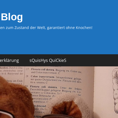
 Blog
n zum Zustand der Welt, garantiert ohne Knochen!
erklärung
sQuisHys QuiCkieS