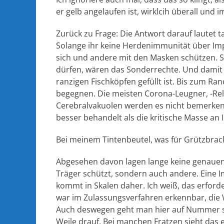
er gelb angelaufen ist, wirklcih überall und
Zurück zu Frage: Die Antwort darauf lautet ta
Solange ihr keine Herdenimmunität über I
sich und andere mit den Masken schützen. S
dürfen, wären das Sonderrechte. Und damit h
ranzigen Fischköpfen gefüllt ist. Bis zum R
begegnen. Die meisten Corona-Leugner, -Rel
Cerebralvakuolen werden es nicht bemerken,
besser behandelt als die kritische Masse an 
Bei meinem Tintenbeutel, was für Grützbrac
Abgesehen davon lagen lange keine genauen 
Träger schützt, sondern auch andere. Eine I
kommt in Skalen daher. Ich weiß, das erford
war im Zulassungsverfahren erkennbar, die W
Auch deswegen geht man hier auf Nummer sic
Weile drauf. Bei manchen Fratzen sieht das 