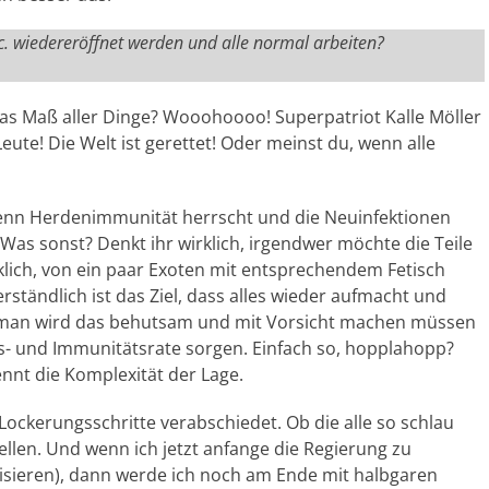
tc. wiedereröffnet werden und alle normal arbeiten?
das Maß aller Dinge? Wooohoooo! Superpatriot Kalle Möller
eute! Die Welt ist gerettet! Oder meinst du, wenn alle
Wenn Herdenimmunität herrscht und die Neuinfektionen
h! Was sonst? Denkt ihr wirklich, irgendwer möchte die Teile
rklich, von ein paar Exoten mit entsprechendem Fetisch
rständlich ist das Ziel, dass alles wieder aufmacht und
 man wird das behutsam und mit Vorsicht machen müssen
s- und Immunitätsrate sorgen. Einfach so, hopplahopp?
nnt die Komplexität der Lage.
Lockerungsschritte verabschiedet. Ob die alle so schlau
stellen. Und wenn ich jetzt anfange die Regierung zu
itisieren), dann werde ich noch am Ende mit halbgaren