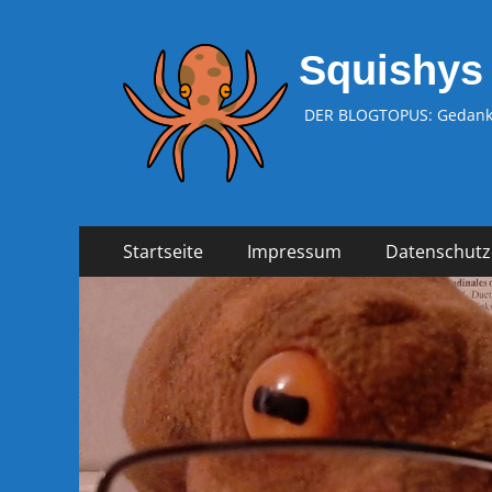
Squishys
DER BLOGTOPUS: Gedanke
Zum
Primäres
Startseite
Impressum
Datenschutz
Inhalt
Menü
springen