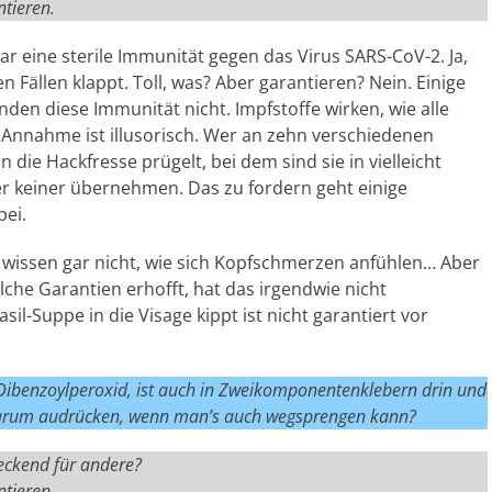
ntieren.
 eine sterile Immunität gegen das Virus SARS-CoV-2. Ja,
 Fällen klappt. Toll, was? Aber garantieren? Nein. Einige
en diese Immunität nicht. Impfstoffe wirken, wie alle
Annahme ist illusorisch. Wer an zehn verschiedenen
 die Hackfresse prügelt, bei dem sind sie in vielleicht
er keiner übernehmen. Das zu fordern geht einige
bei.
en, wissen gar nicht, wie sich Kopfschmerzen anfühlen… Aber
lche Garantien erhofft, hat das irgendwie nicht
sil-Suppe in die Visage kippt ist nicht garantiert vor
, Dibenzoylperoxid, ist auch in Zweikomponentenklebern drin und
– Warum audrücken, wenn man’s auch wegsprengen kann?
teckend für andere?
tieren.