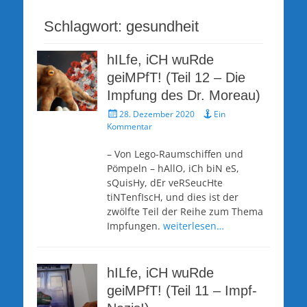
Schlagwort:
gesundheit
hILfe, iCH wuRde
geiMPfT! (Teil 12 – Die
Impfung des Dr. Moreau)
Veröffentlicht
28. Dezember 2020
Ein
am
Kommentar
– Von Lego-Raumschiffen und
Pömpeln – hAllO, iCh biN eS,
sQuisHy, dEr veRSeucHte
tiNTenfIscH, und dies ist der
zwölfte Teil der Reihe zum Thema
Impfungen.
weiterlesen…
hILfe, iCH wuRde
geiMPfT! (Teil 11 – Impf-