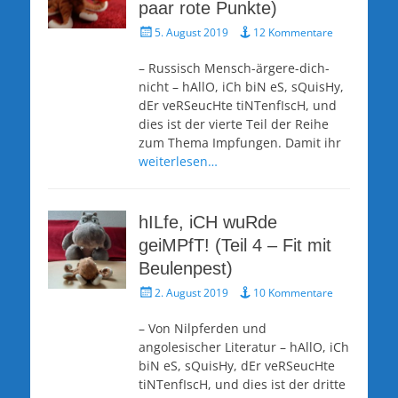
paar rote Punkte)
Veröffentlicht
5. August 2019
12 Kommentare
am
– Russisch Mensch-ärgere-dich-
nicht – hAllO, iCh biN eS, sQuisHy,
dEr veRSeucHte tiNTenfIscH, und
dies ist der vierte Teil der Reihe
zum Thema Impfungen. Damit ihr
weiterlesen…
hILfe, iCH wuRde
geiMPfT! (Teil 4 – Fit mit
Beulenpest)
Veröffentlicht
2. August 2019
10 Kommentare
am
– Von Nilpferden und
angolesischer Literatur – hAllO, iCh
biN eS, sQuisHy, dEr veRSeucHte
tiNTenfIscH, und dies ist der dritte