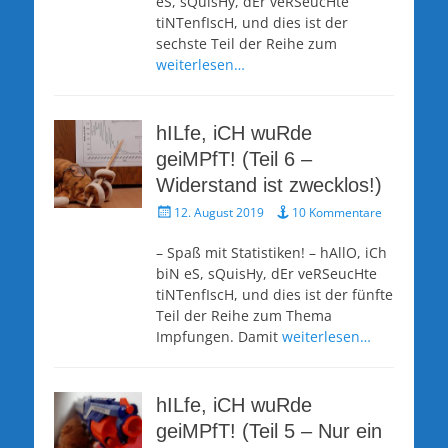
eS, sQuisHy, dEr veRSeucHte
tiNTenfIscH, und dies ist der
sechste Teil der Reihe zum
weiterlesen…
hILfe, iCH wuRde
geiMPfT! (Teil 6 –
Widerstand ist zwecklos!)
Veröffentlicht
12. August 2019
10 Kommentare
am
– Spaß mit Statistiken! – hAllO, iCh
biN eS, sQuisHy, dEr veRSeucHte
tiNTenfIscH, und dies ist der fünfte
Teil der Reihe zum Thema
Impfungen. Damit
weiterlesen…
hILfe, iCH wuRde
geiMPfT! (Teil 5 – Nur ein