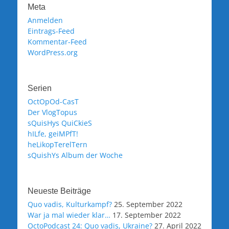
Meta
Anmelden
Eintrags-Feed
Kommentar-Feed
WordPress.org
Serien
OctOpOd-CasT
Der VlogTopus
sQuisHys QuiCkieS
hILfe, geiMPfT!
heLikopTerelTern
sQuishYs Album der Woche
Neueste Beiträge
Quo vadis, Kulturkampf?
25. September 2022
War ja mal wieder klar…
17. September 2022
OctoPodcast 24: Quo vadis, Ukraine?
27. April 2022