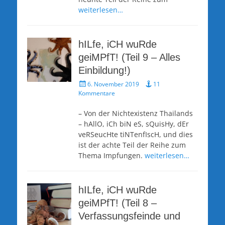
weiterlesen…
hILfe, iCH wuRde
geiMPfT! (Teil 9 – Alles
Einbildung!)
Veröffentlicht
6. November 2019
11
am
Kommentare
– Von der Nichtexistenz Thailands
– hAllO, iCh biN eS, sQuisHy, dEr
veRSeucHte tiNTenfIscH, und dies
ist der achte Teil der Reihe zum
Thema Impfungen.
weiterlesen…
hILfe, iCH wuRde
geiMPfT! (Teil 8 –
Verfassungsfeinde und