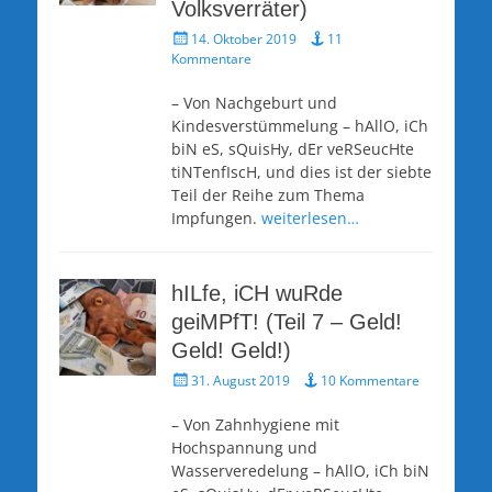
Volksverräter)
Veröffentlicht
14. Oktober 2019
11
am
Kommentare
– Von Nachgeburt und
Kindesverstümmelung – hAllO, iCh
biN eS, sQuisHy, dEr veRSeucHte
tiNTenfIscH, und dies ist der siebte
Teil der Reihe zum Thema
Impfungen.
weiterlesen…
hILfe, iCH wuRde
geiMPfT! (Teil 7 – Geld!
Geld! Geld!)
Veröffentlicht
31. August 2019
10 Kommentare
am
– Von Zahnhygiene mit
Hochspannung und
Wasserveredelung – hAllO, iCh biN