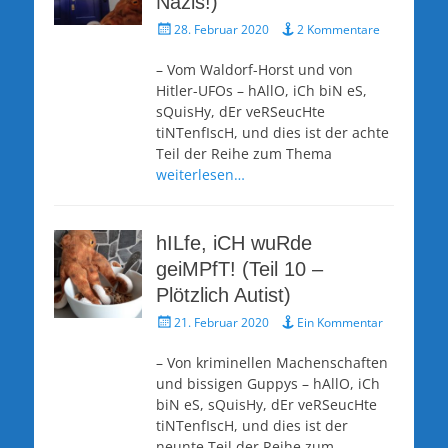
Nazis!)
Veröffentlicht
28. Februar 2020
2 Kommentare
am
– Vom Waldorf-Horst und von
Hitler-UFOs – hAllO, iCh biN eS,
sQuisHy, dEr veRSeucHte
tiNTenfIscH, und dies ist der achte
Teil der Reihe zum Thema
weiterlesen…
hILfe, iCH wuRde
geiMPfT! (Teil 10 –
Plötzlich Autist)
Veröffentlicht
21. Februar 2020
Ein Kommentar
am
– Von kriminellen Machenschaften
und bissigen Guppys – hAllO, iCh
biN eS, sQuisHy, dEr veRSeucHte
tiNTenfIscH, und dies ist der
neunte Teil der Reihe zum