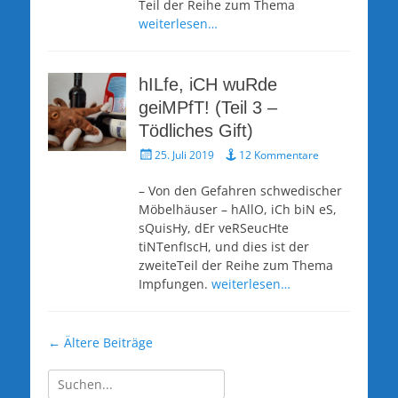
Teil der Reihe zum Thema
weiterlesen…
hILfe, iCH wuRde
geiMPfT! (Teil 3 –
Tödliches Gift)
Veröffentlicht
25. Juli 2019
12 Kommentare
am
– Von den Gefahren schwedischer
Möbelhäuser – hAllO, iCh biN eS,
sQuisHy, dEr veRSeucHte
tiNTenfIscH, und dies ist der
zweiteTeil der Reihe zum Thema
Impfungen.
weiterlesen…
Beitragsnavigation
←
Ältere Beiträge
Suche
nach: