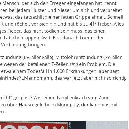
 Mensch, der sich den Erreger eingefangen hat, rennt
iren bei jedem Huster und Nieser um sich und verbreitet
 etwas, das tatsächlich einer fetten Grippe ähnelt. Schnell
t und röchelt vor sich hin und hat bis zu 41° Fieber. Alles
ges Fieber, das nicht tödlich sein muss, das einen
n Latschen kippen lässt. Erst danach kommt der
n Verbindung bringen.
zündung (6% aller Fälle), Mittelohrentzündung (7% aller
 wegen der befallenen T-Zellen
sind
ein Problem. Die
ei etwa einem Todesfall in 1.000 Erkrankungen, aber sagt
einkindes? „Mannomann, das war jetzt aber nicht so richtig
nicht“ gespielt? Wer einen Familienkrach vom Zaun
en über Hausregeln beim Monopoly, der kann das mit
en.