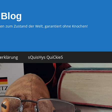
 Blog
n zum Zustand der Welt, garantiert ohne Knochen!
erklärung
sQuisHys QuiCkieS