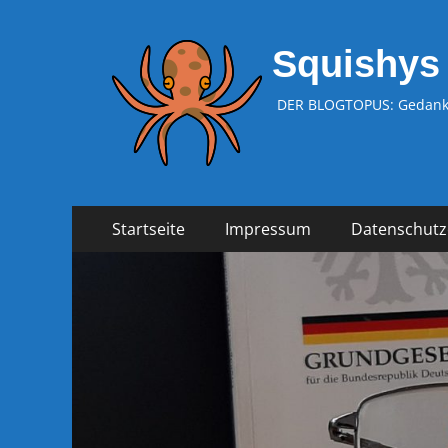
Squishys
DER BLOGTOPUS: Gedanke
Zum
Primäres
Startseite
Impressum
Datenschutz
Inhalt
Menü
springen