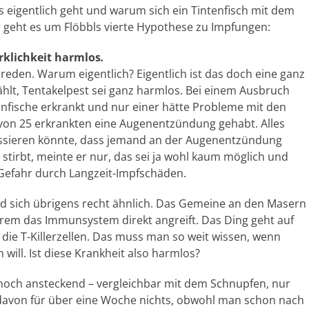
 eigentlich geht und warum sich ein Tintenfisch mit dem
r geht es um Flöbbls vierte Hypothese zu Impfungen:
rklichkeit harmlos
.
reden. Warum eigentlich? Eigentlich ist das doch eine ganz
ählt, Tentakelpest sei ganz harmlos. Bei einem Ausbruch
tenfische erkrankt und nur einer hätte Probleme mit den
 von 25 erkrankten eine Augenentzündung gehabt. Alles
 passieren könnte, dass jemand an der Augenentzündung
stirbt, meinte er nur, das sei ja wohl kaum möglich und
 Gefahr durch Langzeit-Impfschäden.
nd sich übrigens recht ähnlich. Das Gemeine an den Masern
erem das Immunsystem direkt angreift. Das Ding geht auf
 die T-Killerzellen. Das muss man so weit wissen, wenn
ill. Ist diese Krankheit also harmlos?
st hoch ansteckend – vergleichbar mit dem Schnupfen, nur
davon für über eine Woche nichts, obwohl man schon nach