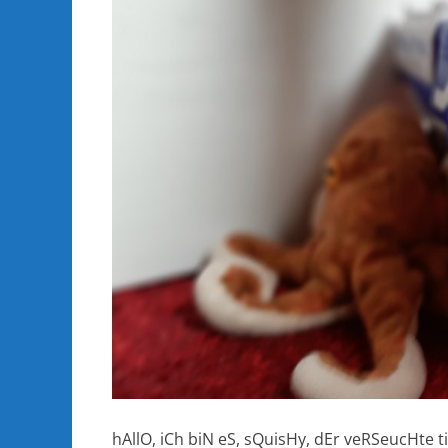
hAllO, iCh biN eS, sQuisHy, dEr veRSeucHte ti