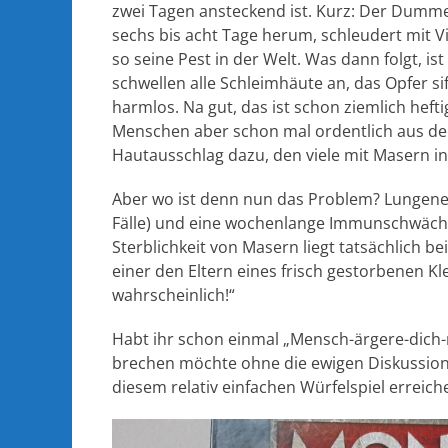
zwei Tagen ansteckend ist. Kurz: Der Dumme
sechs bis acht Tage herum, schleudert mit V
so seine Pest in der Welt. Was dann folgt, ist
schwellen alle Schleimhäute an, das Opfer siff
harmlos. Na gut, das ist schon ziemlich hefti
Menschen aber schon mal ordentlich aus de
Hautausschlag dazu, den viele mit Masern i
Aber wo ist denn nun das Problem? Lungenet
Fälle) und eine wochenlange Immunschwäche
Sterblichkeit von Masern liegt tatsächlich b
einer den Eltern eines frisch gestorbenen Kl
wahrscheinlich!“
Habt ihr schon einmal „Mensch-ärgere-dich-
brechen möchte ohne die ewigen Diskussion
diesem relativ einfachen Würfelspiel erreich