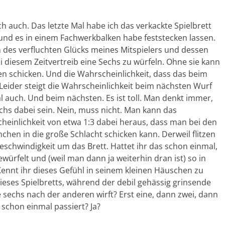
ch auch. Das letzte Mal habe ich das verkackte Spielbrett
 und es in einem Fachwerkbalken habe feststecken lassen.
n des verfluchten Glücks meines Mitspielers und dessen
 diesem Zeitvertreib eine Sechs zu würfeln. Ohne sie kann
en schicken. Und die Wahrscheinlichkeit, dass das beim
n. Leider steigt die Wahrscheinlichkeit beim nächsten Wurf
al auch. Und beim nächsten. Es ist toll. Man denkt immer,
chs dabei sein. Nein, muss nicht. Man kann das
inlichkeit von etwa 1:3 dabei heraus, dass man bei den
hen in die große Schlacht schicken kann. Derweil flitzen
schwindigkeit um das Brett. Hattet ihr das schon einmal,
ürfelt und (weil man dann ja weiterhin dran ist) so in
ennt ihr dieses Gefühl in seinem kleinen Häuschen zu
ieses Spielbretts, während der debil gehässig grinsende
 sechs nach der anderen wirft? Erst eine, dann zwei, dann
s schon einmal passiert? Ja?