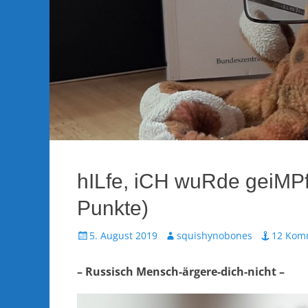
hILfe, iCH wuRde geiMPfT
Punkte)
Veröffentlicht
Autor
5. August 2019
squishynobones
12 Kom
am
– Russisch Mensch-ärgere-dich-nicht –