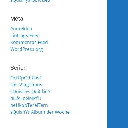
sQuisHys QuiCkieS
Meta
Anmelden
Eintrags-Feed
Kommentar-Feed
WordPress.org
Serien
OctOpOd-CasT
Der VlogTopus
sQuisHys QuiCkieS
hILfe, geiMPfT!
heLikopTerelTern
sQuishYs Album der Woche