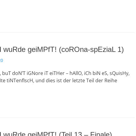
CH wuRde geiMPfT! (coROna-spEziaL 1)
20
, buT doN’T iGNore iT eiTHer – hAllO, iCh biN eS, sQuisHy,
e tiNTenfIscH, und dies ist der letzte Teil der Reihe
H wuRde geiMPfT! (Teil 13 – Finale)