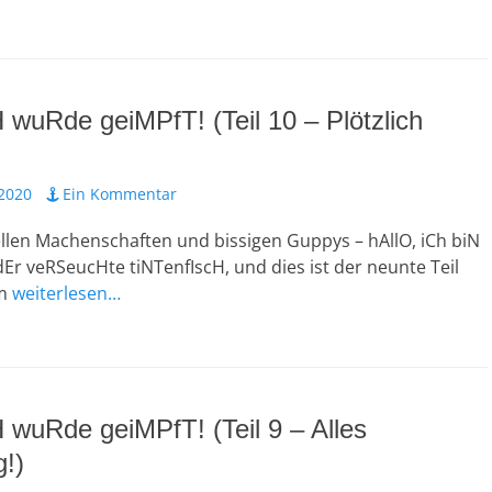
H wuRde geiMPfT! (Teil 10 – Plötzlich
 2020
Ein Kommentar
llen Machenschaften und bissigen Guppys – hAllO, iCh biN
dEr veRSeucHte tiNTenfIscH, und dies ist der neunte Teil
um
weiterlesen…
H wuRde geiMPfT! (Teil 9 – Alles
g!)