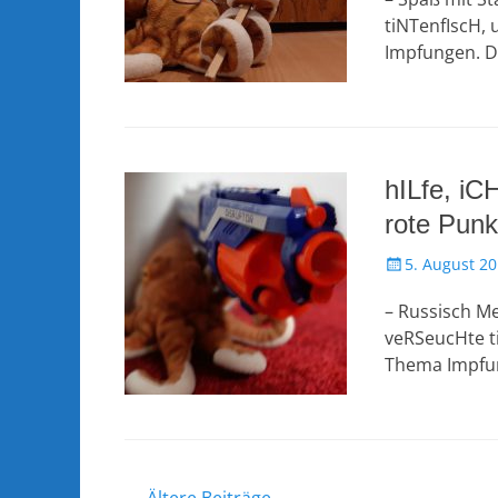
tiNTenfIscH, 
Impfungen. 
hILfe, iC
rote Punk
Veröffentlicht
5. August 2
am
– Russisch Me
veRSeucHte ti
Thema Impfun