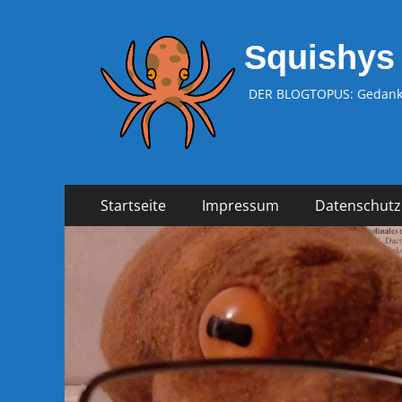
Squishys
DER BLOGTOPUS: Gedanke
Zum
Primäres
Startseite
Impressum
Datenschutz
Inhalt
Menü
springen