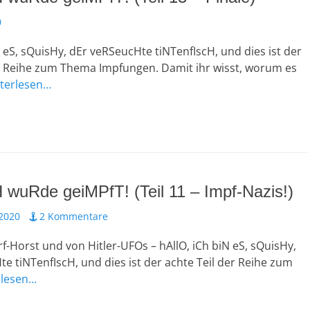
0
N eS, sQuisHy, dEr veRSeucHte tiNTenfIscH, und dies ist der
er Reihe zum Thema Impfungen. Damit ihr wisst, worum es
terlesen…
H wuRde geiMPfT! (Teil 11 – Impf-Nazis!)
 2020
2 Kommentare
-Horst und von Hitler-UFOs – hAllO, iCh biN eS, sQuisHy,
e tiNTenfIscH, und dies ist der achte Teil der Reihe zum
rlesen…