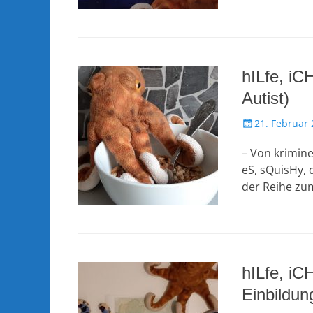
hILfe, iC
Autist)
Veröffentlicht
21. Februar
am
– Von krimine
eS, sQuisHy, 
der Reihe z
hILfe, iC
Einbildun