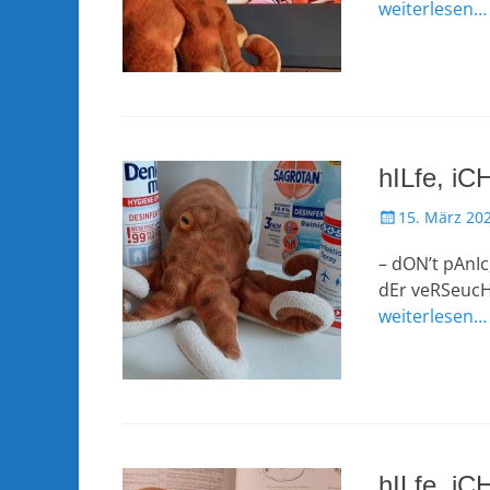
weiterlesen…
hILfe, i
Veröffentlicht
15. März 20
am
– dON’t pAnIc
dEr veRSeucHt
weiterlesen…
hILfe, iC