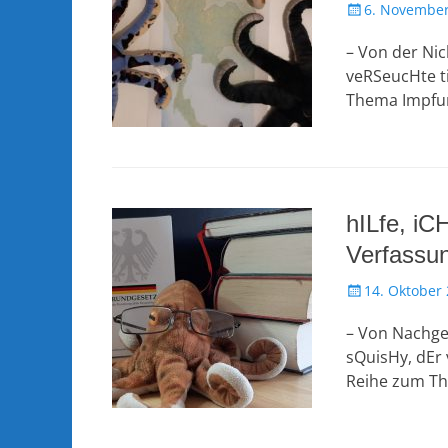
Veröffentlicht
6. November
am
– Von der Nic
veRSeucHte ti
Thema Impfu
hILfe, iC
Verfassun
Veröffentlicht
14. Oktober
am
– Von Nachge
sQuisHy, dEr 
Reihe zum T