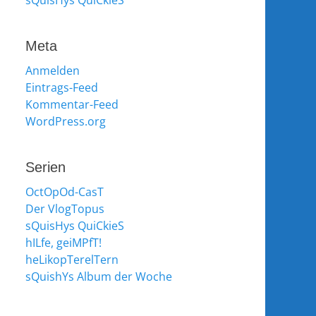
sQuisHys QuiCkieS
Meta
Anmelden
Eintrags-Feed
Kommentar-Feed
WordPress.org
Serien
OctOpOd-CasT
Der VlogTopus
sQuisHys QuiCkieS
hILfe, geiMPfT!
heLikopTerelTern
sQuishYs Album der Woche