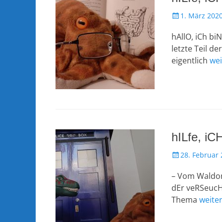
Veröffentlicht
1. März 202
am
hAllO, iCh bi
letzte Teil d
eigentlich
wei
hILfe, iC
Veröffentlicht
28. Februar
am
– Vom Waldorf
dEr veRSeucHt
Thema
weite