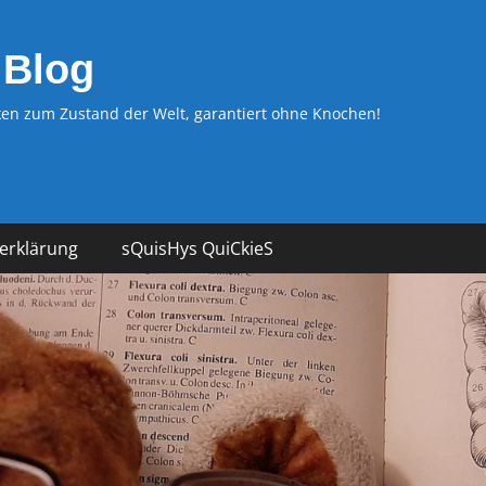
 Blog
n zum Zustand der Welt, garantiert ohne Knochen!
erklärung
sQuisHys QuiCkieS