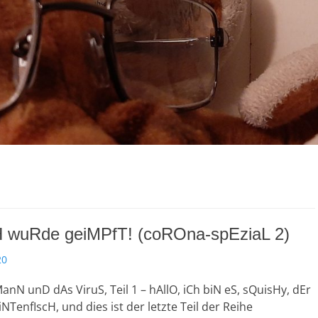
CH wuRde geiMPfT! (coROna-spEziaL 2)
20
nN unD dAs ViruS, Teil 1 – hAllO, iCh biN eS, sQuisHy, dEr
NTenfIscH, und dies ist der letzte Teil der Reihe