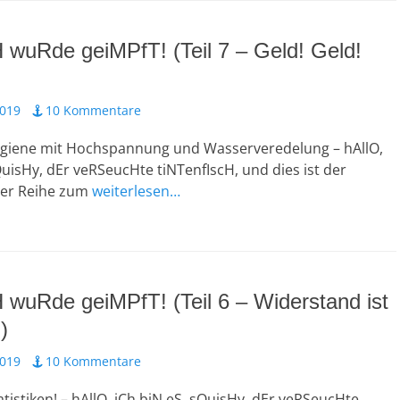
H wuRde geiMPfT! (Teil 7 – Geld! Geld!
2019
10 Kommentare
giene mit Hochspannung und Wasserveredelung – hAllO,
QuisHy, dEr veRSeucHte tiNTenfIscH, und dies ist der
 der Reihe zum
weiterlesen…
H wuRde geiMPfT! (Teil 6 – Widerstand ist
)
2019
10 Kommentare
atistiken! – hAllO, iCh biN eS, sQuisHy, dEr veRSeucHte