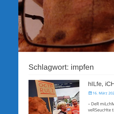
Schlagwort:
impfen
hILfe, i
Veröffentlicht
16. März 20
am
– DeR miLchMa
veRSeucHte ti