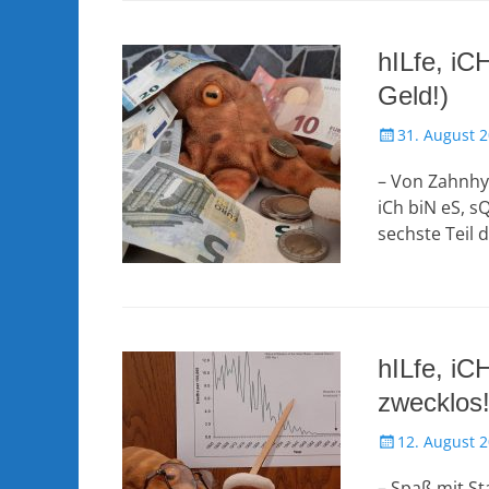
hILfe, iC
Geld!)
Veröffentlicht
31. August 
am
– Von Zahnhy
iCh biN eS, s
sechste Teil
hILfe, iC
zwecklos!
Veröffentlicht
12. August 
am
– Spaß mit St