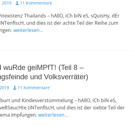
 2019
11 Kommentare
htexistenz Thailands – hAllO, iCh biN eS, sQuisHy, dEr
NTenfIscH, und dies ist der achte Teil der Reihe zum
ngen.
weiterlesen…
H wuRde geiMPfT! (Teil 8 –
gsfeinde und Volksverräter)
 2019
11 Kommentare
burt und Kindesverstümmelung – hAllO, iCh biN eS,
veRSeucHte tiNTenfIscH, und dies ist der siebte Teil der
hema Impfungen.
weiterlesen…